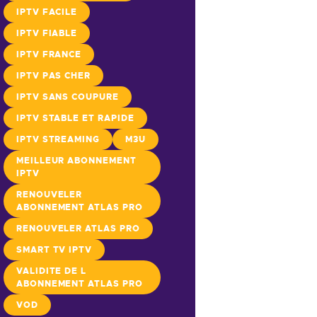
IPTV FACILE
IPTV FIABLE
IPTV FRANCE
IPTV PAS CHER
IPTV SANS COUPURE
IPTV STABLE ET RAPIDE
IPTV STREAMING
M3U
MEILLEUR ABONNEMENT
IPTV
RENOUVELER
ABONNEMENT ATLAS PRO
RENOUVELER ATLAS PRO
SMART TV IPTV
VALIDITE DE L
ABONNEMENT ATLAS PRO
VOD