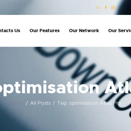
CONTACTS US
OUR FEATURES
tacts Us
Our Features
Our Network
Our Servi
OUR NETWORK
OUR SERVICES
SHOP
ORDERS
optimisation Atl
BLOG
Home
All Posts
Tag: optimisation Atlas Pro