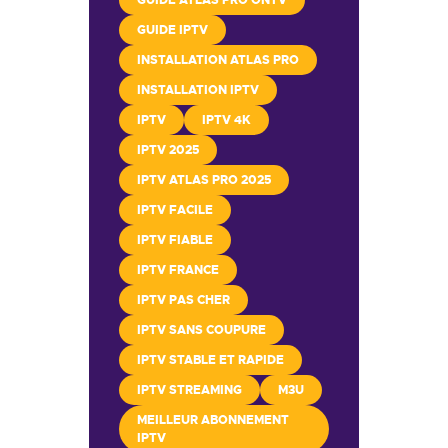
GUIDE IPTV
INSTALLATION ATLAS PRO
INSTALLATION IPTV
IPTV
IPTV 4K
IPTV 2025
IPTV ATLAS PRO 2025
IPTV FACILE
IPTV FIABLE
IPTV FRANCE
IPTV PAS CHER
IPTV SANS COUPURE
IPTV STABLE ET RAPIDE
IPTV STREAMING
M3U
MEILLEUR ABONNEMENT
IPTV