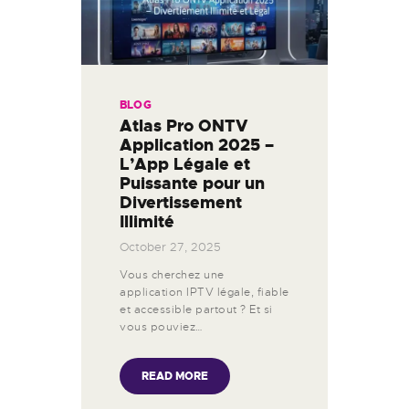
BLOG
Atlas Pro ONTV
Application 2025 –
L’App Légale et
Puissante pour un
Divertissement
Illimité
October 27, 2025
Vous cherchez une
application IPTV légale, fiable
et accessible partout ? Et si
vous pouviez…
READ MORE