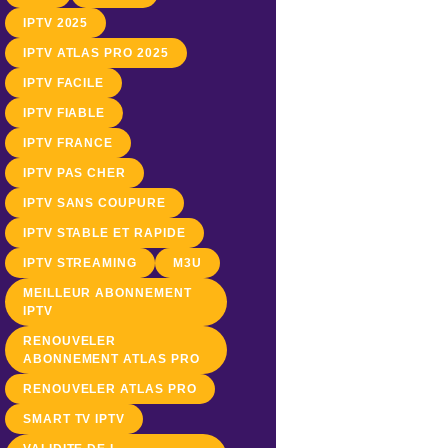
IPTV 2025
IPTV ATLAS PRO 2025
IPTV FACILE
IPTV FIABLE
IPTV FRANCE
IPTV PAS CHER
IPTV SANS COUPURE
IPTV STABLE ET RAPIDE
IPTV STREAMING
M3U
MEILLEUR ABONNEMENT
IPTV
RENOUVELER
ABONNEMENT ATLAS PRO
RENOUVELER ATLAS PRO
SMART TV IPTV