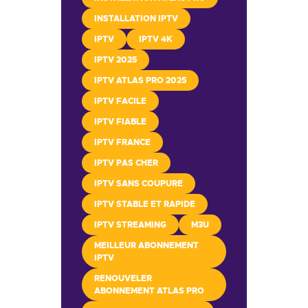
INSTALLATION IPTV
IPTV
IPTV 4K
IPTV 2025
IPTV ATLAS PRO 2025
IPTV FACILE
IPTV FIABLE
IPTV FRANCE
IPTV PAS CHER
IPTV SANS COUPURE
IPTV STABLE ET RAPIDE
IPTV STREAMING
M3U
MEILLEUR ABONNEMENT
IPTV
RENOUVELER
ABONNEMENT ATLAS PRO