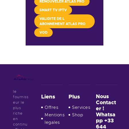
RENOUVELER ATLAS PRO
SMART TV IPTV
VALIDITE DE L
ABONNEMENT ATLAS PRO
VOD
le
Nous
Liens
Plus
fourniss
Contact
eur le
Offres
Services
er !
plus
riche
Whatsa
Mentions
Shop
en
pp +33
legales
continu
644