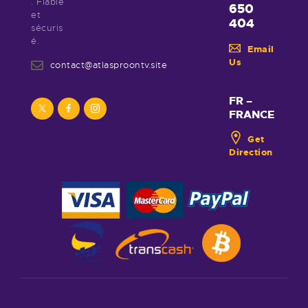
. Fiable
650
et
404
sécuris
é.
Email
Us
contact@atlasproontv.site
FR –
FRANCE
Get
Direction