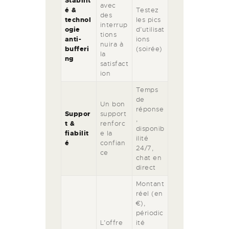
Stabilit
avec
é &
Testez
des
technol
les pics
interrup
ogie
d’utilisat
tions
anti-
ions
nuira à
bufferi
(soirée)
la
ng
satisfact
ion
Temps
de
Un bon
réponse
Suppor
support
,
t &
renforc
disponib
fiabilit
e la
ilité
é
confian
24/7,
ce
chat en
direct
Montant
réel (en
€),
périodic
L’offre
ité