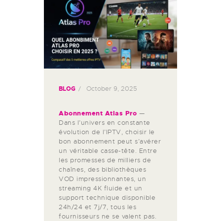
October 9, 2025
BLOG
Abonnement Atlas Pro
—
Dans l’univers en constante
évolution de l’IPTV, choisir le
bon abonnement peut s’avérer
un véritable casse-tête. Entre
les promesses de milliers de
chaînes, des bibliothèques
VOD impressionnantes, un
streaming 4K fluide et un
support technique disponible
24h/24 et 7j/7, tous les
fournisseurs ne se valent pas.