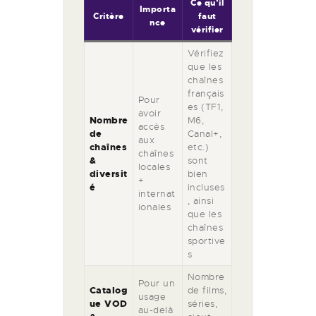
Ce qu’il
Importa
Critère
faut
nce
vérifier
Vérifiez
que les
chaînes
français
Pour
es (TF1,
avoir
Nombre
M6,
accès
de
Canal+,
aux
chaînes
etc.)
chaînes
&
sont
locales
diversit
bien
+
é
incluses
internat
, ainsi
ionales
que les
chaînes
sportive
s
Nombre
Pour un
Catalog
de films,
usage
ue VOD
séries,
au-delà