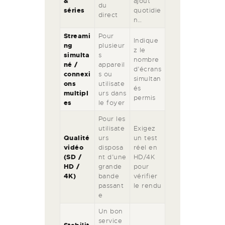
&
ajout
du
séries
quotidie
direct
n…
Streami
Pour
Indique
ng
plusieur
z le
simulta
s
nombre
né /
appareil
d’écrans
connexi
s ou
simultan
ons
utilisate
és
multipl
urs dans
permis
es
le foyer
Pour les
utilisate
Exigez
Qualité
urs
un test
vidéo
disposa
réel en
(SD /
nt d’une
HD/4K
HD /
grande
pour
4K)
bande
vérifier
passant
le rendu
e
Un bon
service