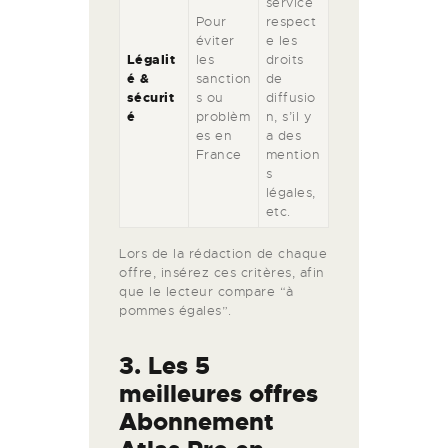
service
Pour
respect
éviter
e les
Légalit
les
droits
é &
sanction
de
sécurit
s ou
diffusio
é
problèm
n, s’il y
es en
a des
France
mention
s
légales,
etc.
Lors de la rédaction de chaque
offre, insérez ces critères, afin
que le lecteur compare “à
pommes égales”.
3. Les 5
meilleures offres
Abonnement