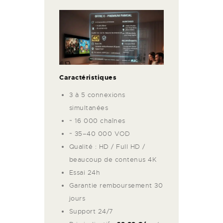
Caractéristiques
3 à 5 connexions
simultanées
~ 16 000 chaînes
~ 35–40 000 VOD
Qualité : HD / Full HD /
beaucoup de contenus 4K
Essai 24h
Garantie remboursement 30
jours
Support 24/7