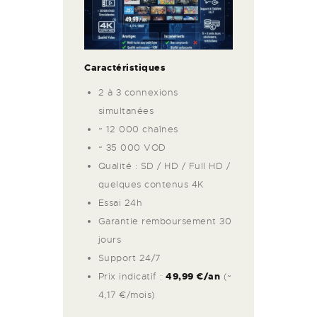
Caractéristiques
2 à 3 connexions
simultanées
~ 12 000 chaînes
~ 35 000 VOD
Qualité : SD / HD / Full HD /
quelques contenus 4K
Essai 24h
Garantie remboursement 30
jours
Support 24/7
Prix indicatif :
49,99 €/an
(~
4,17 €/mois)