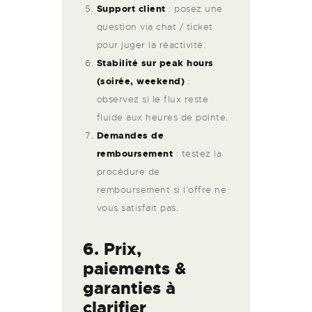
Support client
: posez une
question via chat / ticket
pour juger la réactivité.
Stabilité sur peak hours
(soirée, weekend)
:
observez si le flux reste
fluide aux heures de pointe.
Demandes de
remboursement
: testez la
procédure de
remboursement si l’offre ne
vous satisfait pas.
6. Prix,
paiements &
garanties à
clarifier