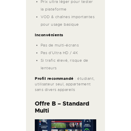
Prix ultra léger pour tester
la plateforme
VOD & chaînes importantes
pour usage basique
Inconvénients
Pas de multi-écrans
Pas d’Ultra HD / 4K
Si trafic élevé, risque de
lenteurs
Profil recommandé
: étudiant,
utilisateur seul, appartement
sans divers appareils
Offre B –
Standard
Multi