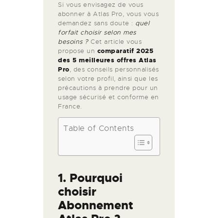
Si vous envisagez de vous
abonner à Atlas Pro, vous vous
demandez sans doute :
quel
forfait choisir selon mes
besoins ?
Cet article vous
propose un
comparatif 2025
des 5 meilleures offres Atlas
Pro
, des conseils personnalisés
selon votre profil, ainsi que les
précautions à prendre pour un
usage sécurisé et conforme en
France.
Table of Contents
1. Pourquoi
choisir
Abonnement