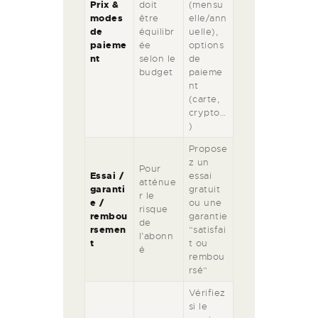
Prix &
doit
(mensu
modes
être
elle/ann
de
équilibr
uelle),
paieme
ée
options
nt
selon le
de
budget
paieme
nt
(carte,
crypto…
)
Propose
z un
Pour
Essai /
essai
atténue
garanti
gratuit
r le
e /
ou une
risque
rembou
garantie
de
rsemen
“satisfai
l’abonn
t
t ou
é
rembou
rsé”
Vérifiez
si le