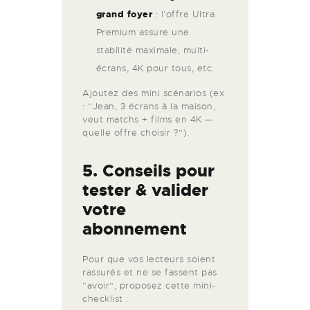
grand foyer
: l’offre Ultra
Premium assure une
stabilité maximale, multi-
écrans, 4K pour tous, etc.
Ajoutez des mini scénarios (ex
: “Jean, 3 écrans à la maison,
veut matchs + films en 4K —
quelle offre choisir ?”).
5. Conseils pour
tester & valider
votre
abonnement
Pour que vos lecteurs soient
rassurés et ne se fassent pas
“avoir”, proposez cette mini-
checklist :