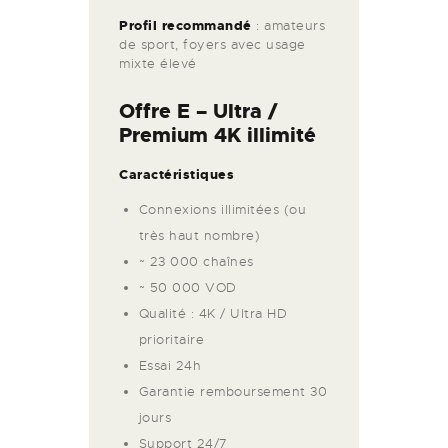
Profil recommandé
: amateurs
de sport, foyers avec usage
mixte élevé
Offre E –
Ultra /
Premium 4K illimité
Caractéristiques
Connexions illimitées (ou
très haut nombre)
~ 23 000 chaînes
~ 50 000 VOD
Qualité : 4K / Ultra HD
prioritaire
Essai 24h
Garantie remboursement 30
jours
Support 24/7